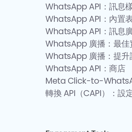
WhatsApp API：訊息
WhatsApp API：內置
WhatsApp API：訊息
WhatsApp 廣播：最
WhatsApp 廣播：提
WhatsApp API：商店
Meta Click-to-What
轉換 API（CAPI）：