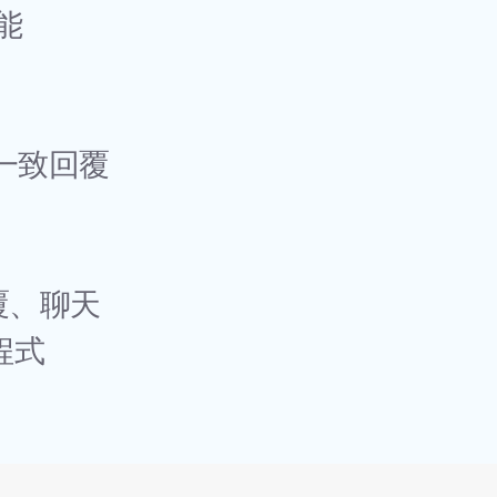
能
的一致回覆
覆、聊天
用程式