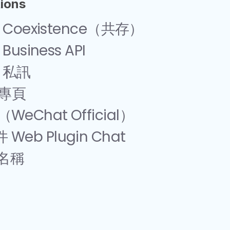
tions
 Coexistence（共存）
usiness API
m 私訊
 專頁
eChat Official）
eb Plugin Chat
戶名稱