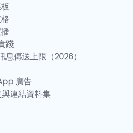
樣板
表格
廣播
佳實踐
升訊息傳送上限（2026）
sApp 廣告
設定與連結資料集