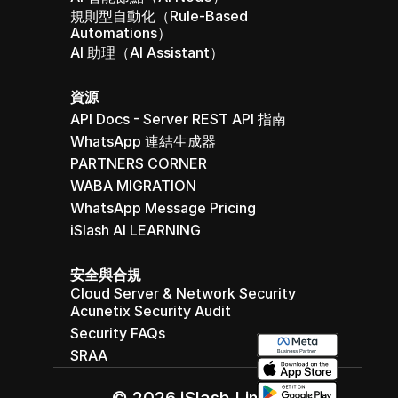
規則型自動化（Rule-Based 
Automations）
AI 助理（AI Assistant）
資源
API Docs - Server REST API 指南
WhatsApp 連結生成器
PARTNERS CORNER
WABA MIGRATION
WhatsApp Message Pricing
iSlash AI LEARNING
安全與合規
Cloud Server & Network Security
Acunetix Security Audit
Security FAQs
SRAA
© 2026 iSlash Limited. 