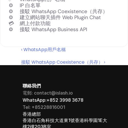
⚙️
IP 白名單
⚙️
接駁 WhatsApp Coexistence（共存）
⚙️
建立網站聊天插件 Web Plugin Chat
💳
網上付款功能
⚙️
接駁 WhatsApp Business API
‹ WhatsApp用戶名稱
接駁 WhatsApp Coexistence（共存） ›
聯絡我們
電郵: contact@islash.io
WhatsApp:+852 3998 3678
Tel: +85228816001
香港總部 
香港白石角科技大道東1號香港科學園1E大
樓2樓203B室