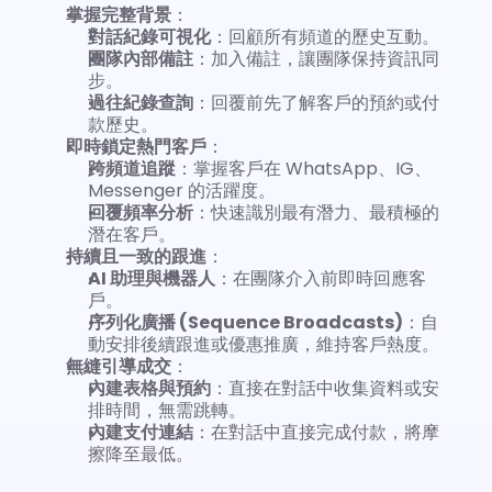
掌握完整背景
：
對話紀錄可視化
：回顧所有頻道的歷史互動。
團隊內部備註
：加入備註，讓團隊保持資訊同
步。
過往紀錄查詢
：回覆前先了解客戶的預約或付
款歷史。
即時鎖定熱門客戶
：
跨頻道追蹤
：掌握客戶在 WhatsApp、IG、
Messenger 的活躍度。
回覆頻率分析
：快速識別最有潛力、最積極的
潛在客戶。
持續且一致的跟進
：
AI 助理與機器人
：在團隊介入前即時回應客
戶。
序列化廣播 (Sequence Broadcasts)
：自
動安排後續跟進或優惠推廣，維持客戶熱度。
無縫引導成交
：
內建表格與預約
：直接在對話中收集資料或安
排時間，無需跳轉。
內建支付連結
：在對話中直接完成付款，將摩
擦降至最低。