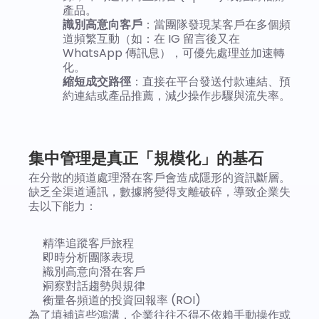
產品。
識別高意向客戶
：當團隊發現某客戶在多個頻
道頻繁互動（如：在 IG 留言後又在 
WhatsApp 傳訊息），可優先處理並加速轉
化。
縮短成交路徑
：直接在平台發送付款連結、預
約連結或產品推薦，減少操作步驟與流失率。
集中管理是真正「規模化」的基石
在分散的頻道處理潛在客戶會造成隱形的資訊斷層。
缺乏全渠道通訊，數據將變得支離破碎，導致企業失
去以下能力：
精準追蹤客戶旅程
即時分析團隊表現
識別高意向潛在客戶
洞察對話趨勢與規律
衡量各頻道的投資回報率 (ROI)
為了填補這些鴻溝，企業往往不得不依賴手動操作或