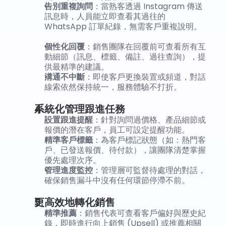
告別重複詢問
：當熟客透過 Instagram 傳送
訊息時，人員能立即查看其過往的 
WhatsApp 訂單紀錄，無需客戶重複說明。
個性化回覆
：銷售團隊在回覆前可查看所有互
動細節（訊息、標籤、備註、過往查詢），提
供最精準的建議。
溝通不中斷
：即使客戶更換裝置或頻道，對話
線索依然保持統一，服務體驗不打折。
系統化管理跟進任務
設置跟進提醒
：針對詢問過價格、產品細節或
報價的潛在客戶，員工可設定提醒功能。
精準客戶標籤
：為客戶標記狀態（如：熱門客
戶、已發送報價、待付款），讓團隊清楚掌握
優先處理次序。
管理進度監控
：管理層可監督待處理的對話，
確保銷售漏斗中沒有任何環節停滯不前。
更高效地轉化銷售
精準推薦
：銷售代表可查看客戶偏好與歷史紀
錄，即時進行向上銷售 (Upsell) 或推薦相關