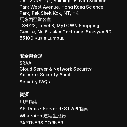
Unit 203B, 2/F, Building 1E, No.1 Science 
Park West Avenue, Hong Kong Science 
Park, Pak Shek Kok, NT, HK
馬來西亞辦公室 
L3-023, Level 3, MyTOWN Shopping 
Centre, No.6, Jalan Cochrane, Seksyen 90, 
55100 Kuala Lumpur.
安全與合規
SRAA
Cloud Server & Network Security
Acunetix Security Audit
Security FAQs
資源
用戶指南
API Docs - Server REST API 指南
WhatsApp 連結生成器
PARTNERS CORNER