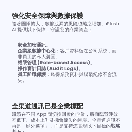
強化安全保障與數據保護
隨著團隊擴大，數據洩漏的風險也隨之增加。iSlash 
AI 提供以下保障，守護您的商業資產：
安全加密通訊
。
企業級數據中心化
：客戶資料留在公司系統，而
非員工的私人裝置。
權限管理 (Role-based Access)
。
操作審計日誌 (Audit Logs)
。
員工離職保護
：確保業務資料與聯繫紀錄不會流
失。
全渠道通訊已是企業標配
繼續在不同 App 間切換回覆的企業，將面臨營運效
率低下、成本上升及機會流失的困境。全渠道通訊不
再是「額外選項」，而是支持您實現以下目標的
戰略
基石
：