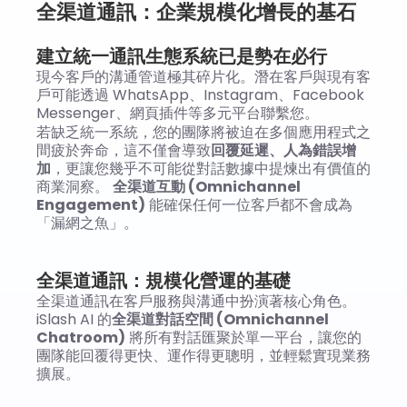
全渠道通訊：企業規模化增長的基石
建立統一通訊生態系統已是勢在必行
現今客戶的溝通管道極其碎片化。潛在客戶與現有客
戶可能透過 WhatsApp、Instagram、Facebook 
Messenger、網頁插件等多元平台聯繫您。
若缺乏統一系統，您的團隊將被迫在多個應用程式之
間疲於奔命，這不僅會導致
回覆延遲、人為錯誤增
加
，更讓您幾乎不可能從對話數據中提煉出有價值的
商業洞察。 
全渠道互動 (Omnichannel 
Engagement)
 能確保任何一位客戶都不會成為
「漏網之魚」。
全渠道通訊：規模化營運的基礎
全渠道通訊在客戶服務與溝通中扮演著核心角色。
iSlash AI 的
全渠道對話空間 (Omnichannel 
Chatroom)
 將所有對話匯聚於單一平台，讓您的
團隊能回覆得更快、運作得更聰明，並輕鬆實現業務
擴展。