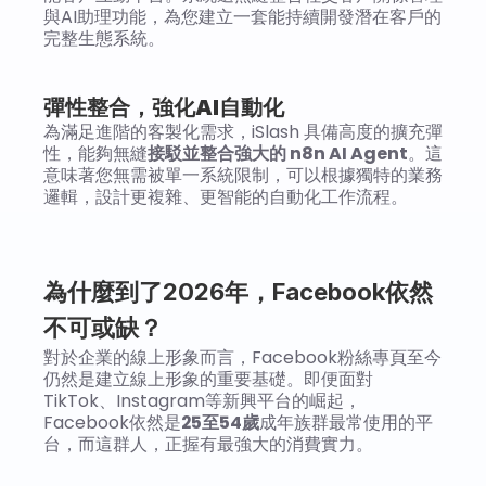
與AI助理功能，為您建立一套能持續開發潛在客戶的
完整生態系統。
彈性整合，強化AI自動化
為滿足進階的客製化需求，iSlash 具備高度的擴充彈
性，能夠無縫
接駁並整合強大的 n8n AI Agent
。這
意味著您無需被單一系統限制，可以根據獨特的業務
邏輯，設計更複雜、更智能的自動化工作流程。
為什麼到了2026年，Facebook依然
不可或缺？
對於企業的線上形象而言，Facebook粉絲專頁至今
仍然是建立線上形象的重要基礎。即便面對
TikTok、Instagram等新興平台的崛起，
Facebook依然是
25至54歲
成年族群最常使用的平
台，而這群人，正握有最強大的消費實力。