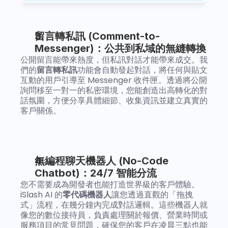
留言轉私訊 (Comment-to-
Messenger)：公共到私域的無縫轉換
公開留言能帶來熱度，但私訊對話才能帶來成交。我
們的
留言轉私訊
功能會自動發起對話，將任何與貼文
互動的用戶引導至 Messenger 收件匣。透過將公開
詢問移至一對一的私密環境，您能創造出高轉化的對
話氛圍，方便分享具體細節、收集資訊並建立真實的
客戶關係。
無編程聊天機器人 (No-Code 
Chatbot)：24/7 智能分流
您不需要成為開發者也能打造世界級的客戶體驗。
iSlash AI 的
零代碼機器人
讓您透過直觀的「拖拽
式」流程，在幾分鐘內完成對話邏輯。這些機器人就
像您的數位接待員，負責處理關於報價、營業時間或
服務項目的常見問題，確保您的客戶在凌晨三點也能