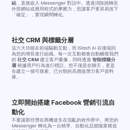
結
，直接嵌入 Messenger 對話中。透過消除跳轉至
外部網站或應用程式的摩擦力，您讓客戶更容易按下
「確定」，實現瞬間轉化。
社交 CRM 與標籤分層
這六大功能在前端驅動互動，而 iSlash AI 在後端則
為您的增長進行組織。每一次互動都會自動觸發我們
的 
社交 CRM
 建立客戶畫像，同時透過 
智能標籤分
層
 根據用戶行為進行標註。您不僅是在聊天，更是
在建立一個可搜索、已分類的高價值潛力客戶資料
庫。
立即開始搭建 Facebook 營銷引流自
動化
不要讓那些潛在商機迷失在混亂的收件匣中。將您的 
Messenger 轉化為一台精準、自動化且能隨業務規