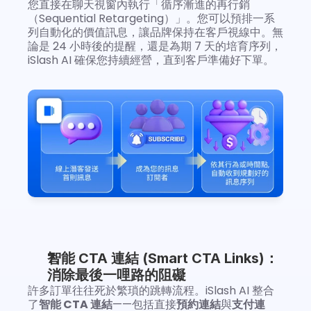
您直接在聊天視窗內執行「循序漸進的再行銷
（Sequential Retargeting）」。您可以預排一系
列自動化的價值訊息，讓品牌保持在客戶視線中。無
論是 24 小時後的提醒，還是為期 7 天的培育序列，
iSlash AI 確保您持續經營，直到客戶準備好下單。
智能 CTA 連結 (Smart CTA Links)：
消除最後一哩路的阻礙
許多訂單往往死於繁瑣的跳轉流程。iSlash AI 整合
了
智能 CTA 連結
——包括直接
預約連結
與
支付連