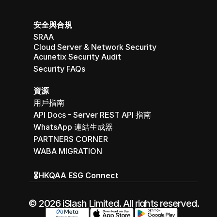
安全與合規
SRAA
Cloud Server & Network Security
Acunetix Security Audit
Security FAQs
資源
用戶指南
API Docs - Server REST API 指南
WhatsApp 連結生成器
PARTNERS CORNER
WABA MIGRATION
🎖️HKQAA ESG Connect
© 2026 iSlash Limited. All rights reserved.