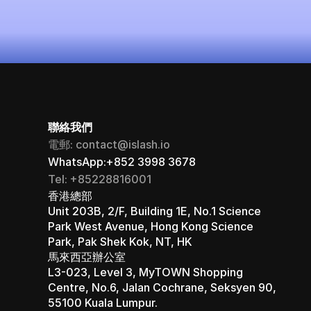
立即啟用（永久免費）
聯絡我們
電郵: contact@islash.io
WhatsApp:+852 3998 3678
Tel: +85228816001
香港總部 
Unit 203B, 2/F, Building 1E, No.1 Science 
Park West Avenue, Hong Kong Science 
Park, Pak Shek Kok, NT, HK
馬來西亞辦公室 
L3-023, Level 3, MyTOWN Shopping 
Centre, No.6, Jalan Cochrane, Seksyen 90, 
55100 Kuala Lumpur.