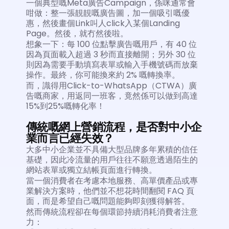
一個典型嘅Meta廣告Campaign，係咪通常會
咁做：整一張靚靚嘅廣告圖，加一個吸引嘅優
惠，然後畫個Link叫人click入某個Landing 
Page。然後，就冇然後啦。
想象一下：每 100 位點擊廣告嘅用戶，有 40 位
因為頁面載入超過 3 秒而直接離開；另外 30 位
則因為需要手動填寫表單或輸入手機號碼而放棄
操作。最終，你可能換來約 2% 嘅轉換率。
而，識得用Click-to-WhatsApp（CTWA）廣
告嘅商家，用返同一班客，竟然係可以做到高達
15%到25%嘅轉化率！
傳統嘅網上營銷流程，是否對中小企
業而言已經失效？
大多中小企業並不具備大型品牌多年累積的信任
基礎，因此冷流量的用戶往往不願意透過陌生的
網站表單或獨立結帳頁面進行轉換。
當一個消費者在考慮本地服務、高單價產品或專
業解決方案時，他們並不想花時間翻閱 FAQ 頁
面，而是希望自己嘅問題能夠即刻獲得解答。
然而傳統流程卻在每個環節持續消耗消費者注意
力：