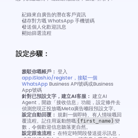
記錄來自廣告的潛在客戶資訊
儲存對方嘅 WhatsApp 手機號碼
發送個人化歡迎訊息
開始篩選流程
設定步驟：
接駁你嘅帳戶：
 登入 
app.iSlash.io/register，接駁一個
WhatsApp
 Business API號碼或Business 
App號碼
針對已預設文字，建立AI客服：
 建立AI 
Agent，開啟「接收信息」功能，設定條件去
偵測您現正投放嘅Meta廣告嗰段預設文字。
設定自動回覆：
 規劃一個即時、有人情味嘅回
覆流程。記住用返動態嘅
變
{first_name}
數，令個歡迎信息聽落更自然。
設定跟進流程：
 在特定時間段發送提示訊息，