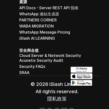
資源
API Docs - Server REST API 指南
WhatsApp 連結生成器
PARTNERS CORNER
WABA MIGRATION
WhatsApp Message Pricing
iSlash AI LEARNING
安全與合規
Cloud Server & Network Security
Acunetix Security Audit
Security FAQs
SRAA
© 2026 iSlash Limited. 
All rights reserved.
隱私政策