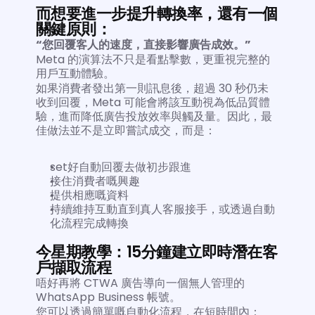
而想要進一步提升轉換率，還有一個
關鍵原則：
“您回覆客人的速度，直接影響廣告成效。”
Meta 的演算法不只是看點擊數，更重視完整的
用戶互動體驗。
如果消費者發出第一則訊息後，超過 30 秒仍未
收到回覆，Meta 可能會將該互動視為低品質體
驗，進而降低廣告投放效率與觸及量。因此，最
佳做法並不是立即嘗試成交，而是：
set好自動回覆去做初步跟進
接住消費者嘅興趣
提供相應嘅資料
持續維持互動直到真人客服接手，或透過自動
化流程完成轉換
今星期教學：15分鐘建立即時潛在客
戶擷取流程
唔好再將 CTWA 廣告導向一個無人管理的 
WhatsApp Business 帳號。
您可以透過簡單嘅自動化流程，在短時間內：