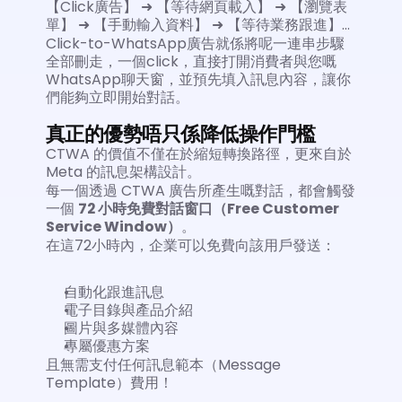
【Click廣告】 ➜ 【等待網頁載入】 ➜ 【瀏覽表
單】 ➜ 【手動輸入資料】 ➜ 【等待業務跟進】…
Click-to-WhatsApp廣告就係將呢一連串步驟
全部刪走，一個click，直接打開消費者與您嘅
WhatsApp聊天窗，並預先填入訊息內容，讓你
們能夠立即開始對話。
真正的優勢唔只係降低操作門檻
CTWA 的價值不僅在於縮短轉換路徑，更來自於 
Meta 的訊息架構設計。
每一個透過 CTWA 廣告所產生嘅對話，都會觸發
一個 
72 小時免費對話窗口（Free Customer 
Service Window）
。
在這72小時內，企業可以免費向該用戶發送：
自動化跟進訊息
電子目錄與產品介紹
圖片與多媒體內容
專屬優惠方案
且無需支付任何訊息範本（Message 
Template）費用！