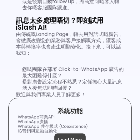
或是後續自動follow up，將高意向嘅客人轉
去你嘅客服團隊跟進。
訊息太多處理唔切？即刻試用 
iSlash AI!
由傳統嘅Landing Page，轉去用對話式嘅廣告，
會徹底改變您的業務與客戶接觸嘅方式，獲客成
本與轉換率也會產生明顯變化。接下來，可以話
我知：
您嘅團隊在部署 Click-to-WhatsApp 廣告的
最大困難係什麼？
是對廣告設定流程不熟悉？定係擔心大量訊息
湧入後無法即時回覆？
歡迎與我們專業人員了解更多！
系統功能
WhatsApp商業API
WhatsApp廣播
WhatsApp 共存模式 (Coexistence)
IG營銷與互動自動化
Load More