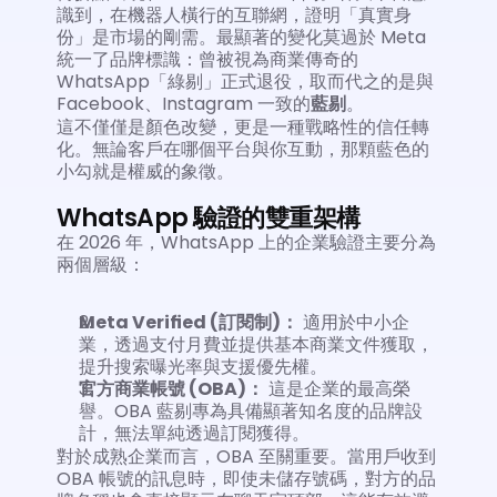
識到，在機器人橫行的互聯網，證明「真實身
份」是市場的剛需。最顯著的變化莫過於 Meta 
統一了品牌標識：曾被視為商業傳奇的 
WhatsApp「綠剔」正式退役，取而代之的是與 
Facebook、Instagram 一致的
藍剔
。
這不僅僅是顏色改變，更是一種戰略性的信任轉
化。無論客戶在哪個平台與你互動，那顆藍色的
小勾就是權威的象徵。
WhatsApp 驗證的雙重架構
在 2026 年，WhatsApp 上的企業驗證主要分為
兩個層級：
Meta Verified (訂閱制)：
 適用於中小企
業，透過支付月費並提供基本商業文件獲取，
提升搜索曝光率與支援優先權。
官方商業帳號 (OBA)：
 這是企業的最高榮
譽。OBA 藍剔專為具備顯著知名度的品牌設
計，無法單純透過訂閱獲得。
對於成熟企業而言，OBA 至關重要。當用戶收到 
OBA 帳號的訊息時，即使未儲存號碼，對方的品