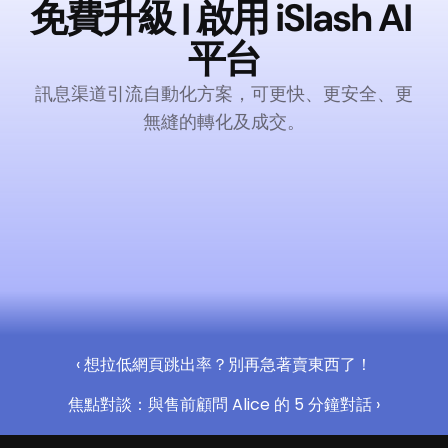
免費升級 | 啟用 iSlash AI 
平台
訊息渠道引流自動化方案，可更快、更安全、更
無縫的轉化及成交。
立即啟用（永久免費）
‹ 想拉低網頁跳出率？別再急著賣東西了！
焦點對談：與售前顧問 Alice 的 5 分鐘對話 ›