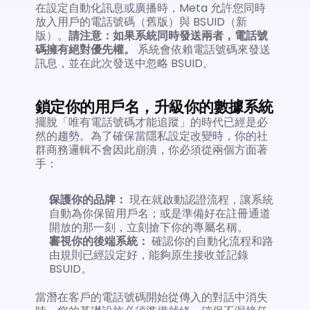
在設定自動化訊息或廣播時，Meta 允許您同時
放入用戶的電話號碼（舊版）與 BSUID（新
版）。
請注意：如果系統同時發送兩者，電話號
碼擁有絕對優先權。
 系統會依賴電話號碼來發送
訊息，並在此次發送中忽略 BSUID。
鎖定你的用戶名，升級你的數據系統
擺脫「唯有電話號碼才能追蹤」的時代已經是必
然的趨勢。為了確保當隱私設定改變時，你的社
群商務邏輯不會因此崩潰，你必須從兩個方面著
手：
保護你的品牌：
 現在就啟動認證流程，讓系統
自動為你保留用戶名；或是準備好在註冊通道
開放的那一刻，立刻搶下你的專屬名稱。
審視你的後端系統：
 確認你的自動化流程和路
由規則已經設定好，能夠原生接收並記錄 
BSUID。
當潛在客戶的電話號碼開始從傳入的對話中消失