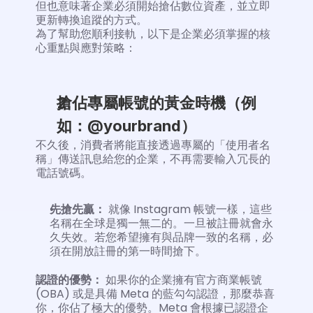
但也意味著企業必須開始搶佔數位資產，並立即
更新轉換追蹤的方式。
為了幫助您順利接軌，以下是企業必須掌握的核
心重點與應對策略：
搶佔專屬帳號的黃金時機（例
如：@yourbrand）
不久後，消費者將能直接透過專屬的「使用者名
稱」傳送訊息給您的企業，不再需要輸入冗長的
電話號碼。
先搶先贏：
 就像 Instagram 帳號一樣，這些
名稱在全球是獨一無二的。一旦被註冊就會永
久失效。若您希望擁有與品牌一致的名稱，必
須在開放註冊的第一時間搶下。
認證的優勢：
 如果你的企業擁有官方商業帳號 
(OBA) 或是具備 Meta 的藍勾勾認證，那麼恭喜
你，你佔了極大的優勢。Meta 會根據已認證企