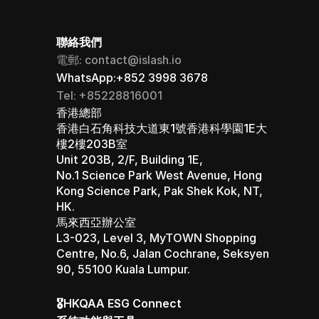
聯絡我們
電郵: contact@islash.io
WhatsApp:+852 3998 3678
Tel: +85228816001
香港總部 
香港白石角科技大道東1號香港科學園1E大
樓2樓203B室
Unit 203B, 2/F, Building 1E, 
No.1 Science Park West Avenue, Hong 
Kong Science Park, Pak Shek Kok, NT, 
HK.
馬來西亞辦公室 
L3-023, Level 3, MyTOWN Shopping 
Centre, No.6, Jalan Cochrane, Seksyen 
90, 55100 Kuala Lumpur.
🎖️HKQAA ESG Connect